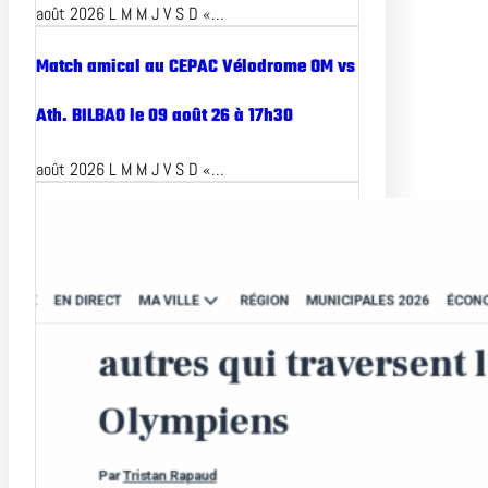
août 2026 L M M J V S D «…
Match amical au CEPAC Vélodrome OM vs
Ath. BILBAO le 09 août 26 à 17h30
août 2026 L M M J V S D «…