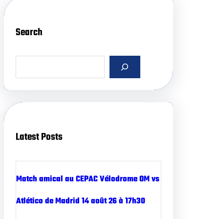
Search
S
e
a
r
c
h
Latest Posts
Match amical au CEPAC Vélodrome OM vs
Atlético de Madrid 14 août 26 à 17h30