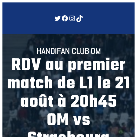
Aller
au
Twitter
Facebook
Instagram
TikTok
contenu
HANDIFAN CLUB OM
RDV au premier
match de L1 le 21
août à 20h45
OM vs