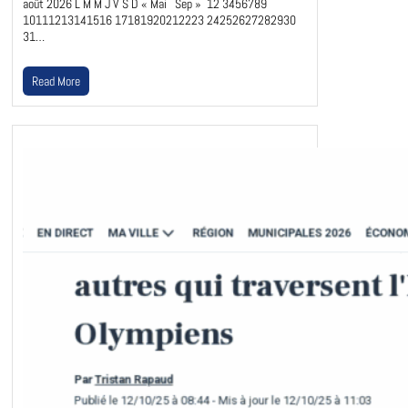
août 2026 L M M J V S D « Mai Sep » 12 3456789
10111213141516 17181920212223 24252627282930
31…
Read More