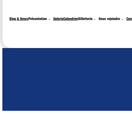
Blog & News
Présentation
Galerie
Calendrier
Billetterie
Nous rejoindre
Con