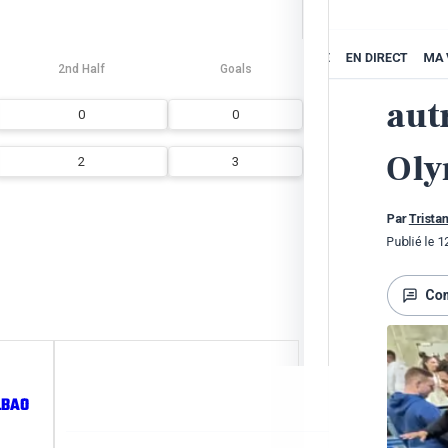
2nd Half
Goals
0
0
2
3
Article
octobr
LBAO