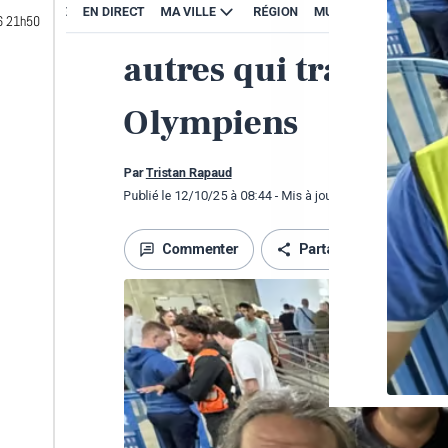
AperçuVo
26 21h50
l’articl
PROVEN