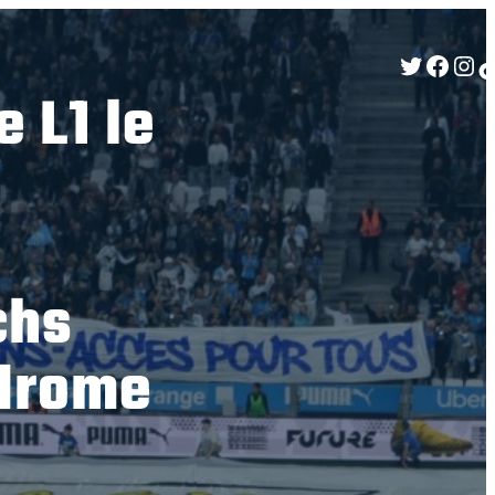
Twitter
Facebook
Instagram
TikTok
 L1 le
chs
drome