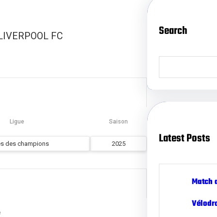
Search
LIVERPOOL FC
S
e
a
r
c
h
Ligue
Saison
Latest Posts
es des champions
2025
Match 
Vélodr
e