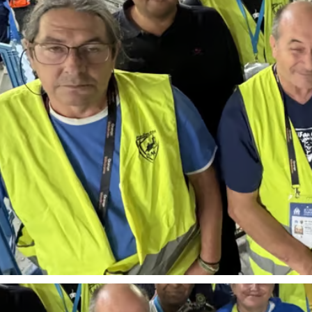
us pouvez consulter
e complet paru dans LA
CE :…