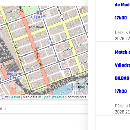
de Madr
17h30
Détails 
2026 2
Match 
Vélodr
BILBAO 
17h30
Leaflet
|
Map data ©
OpenStreetMap
contributors
Détails 
ille
2026 2