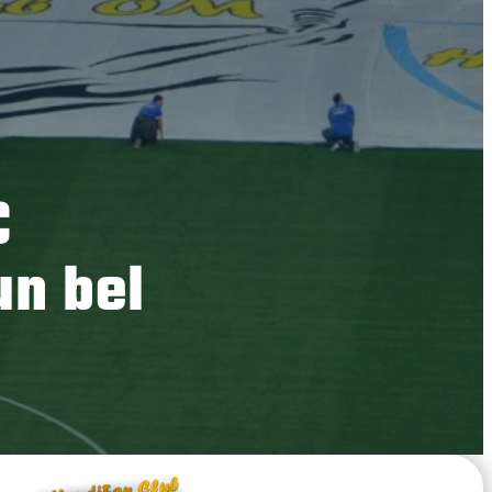
€
un bel