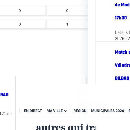
de Madr
0
0
17h30
0
1
Détails 
2026 2
Match 
Vélodr
BILBAO 
17h30
LBAO
Détails 
2026 2
26 21h50