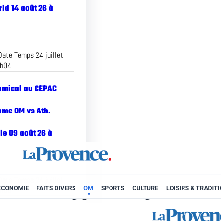
id 14 août 26 à
Date Temps 24 juillet
2h04
amical au CEPAC
ome OM vs Ath.
le 09 août 26 à
Date Temps 24 juillet
1h50