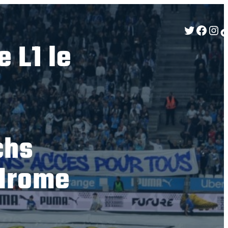
Twitter
Facebook
Instagram
TikTok
 L1 le
chs
drome