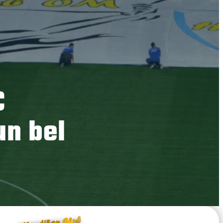
€
un bel