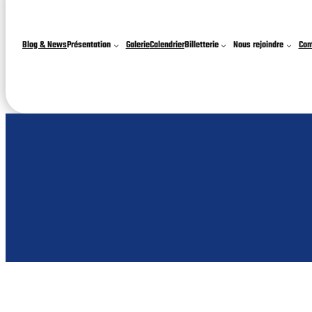
Blog & News
Présentation
Galerie
Calendrier
Billetterie
Nous rejoindre
Con