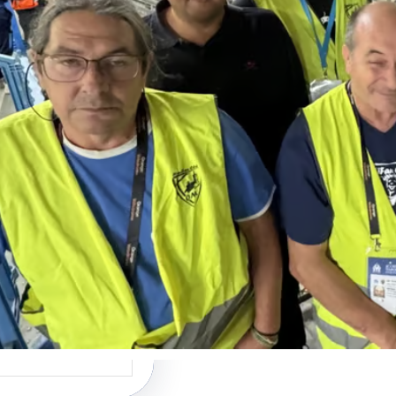
us pouvez consulter
e complet paru dans LA
CE :…