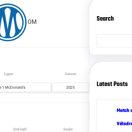
Search
OM
S
e
a
r
c
h
Ligue
Saison
Latest Posts
e 1 McDonald’s
2025
Match 
Vélodr
2nd Half
Goals