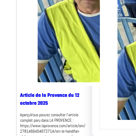
AperçuVo
l’articl
PROVEN
Article de la Provence du 12
octobre 2025
AperçuVous pouvez consulter l’article
complet paru dans LA PROVENCE :
https://www.laprovence.com/article/om/
2781466404672714/om-le-handifan-