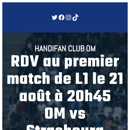
Aller
au
Twitter
Facebook
Instagram
TikTok
contenu
HANDIFAN CLUB OM
RDV au premier
match de L1 le 21
août à 20h45
OM vs