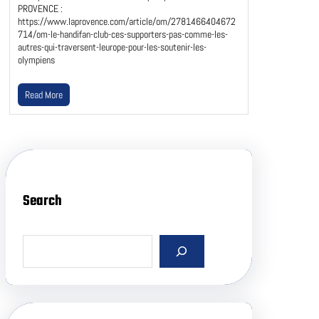
PROVENCE :
https://www.laprovence.com/article/om/2781466404672
714/om-le-handifan-club-ces-supporters-pas-comme-les-
autres-qui-traversent-leurope-pour-les-soutenir-les-
olympiens
Read More
Search
S
e
a
r
c
h